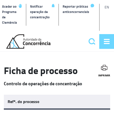
L
Aceder ao
Notificar
Reportar práticas
EN
Programa
operação de
anticoncorrenciais
de
concentração
T
Clemência
Página
inicial
Pesquisar
Abr
Menu
me
principa
Ficha de processo
IMPRIMIR
Controlo de operações de concentração
Refª. do processo