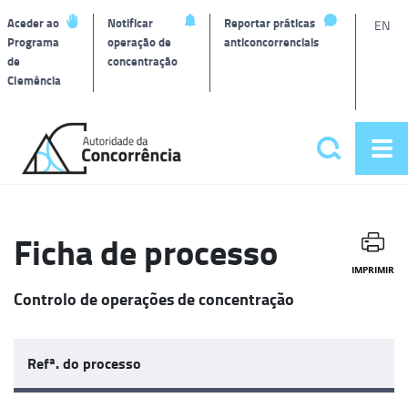
L
Aceder ao
Notificar
Reportar práticas
EN
Programa
operação de
anticoncorrenciais
de
concentração
T
Clemência
Página
inicial
Pesquisar
Abr
Menu
me
principa
Ficha de processo
IMPRIMIR
Controlo de operações de concentração
Refª. do processo