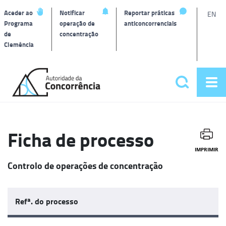
L
Aceder ao
Notificar
Reportar práticas
EN
Programa
operação de
anticoncorrenciais
de
concentração
T
Clemência
Página
inicial
Pesquisar
Abr
Menu
me
principa
Ficha de processo
IMPRIMIR
Controlo de operações de concentração
Refª. do processo