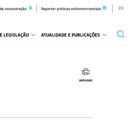
L
EN
 de concentração
Reportar práticas anticoncorrenciais
T
E LEGISLAÇÃO
ATUALIDADE E PUBLICAÇÕES
Pes
IMPRIMIR