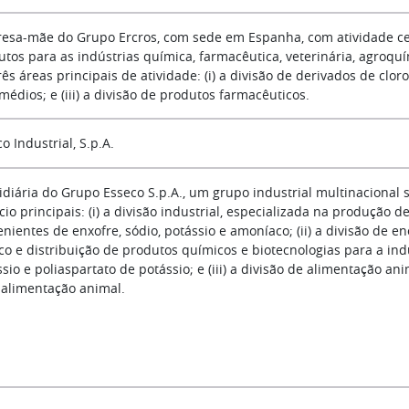
esa-mãe do Grupo Ercros, com sede em Espanha, com atividade cen
utos para as indústrias química, farmacêutica, veterinária, agroquí
ês áreas principais de atividade: (i) a divisão de derivados de cloro
médios; e (iii) a divisão de produtos farmacêuticos.
o Industrial, S.p.A.
idiária do Grupo Esseco S.p.A., um grupo industrial multinacional 
io principais: (i) a divisão industrial, especializada na produção de
nientes de enxofre, sódio, potássio e amoníaco; (ii) a divisão de e
co e distribuição de produtos químicos e biotecnologias para a indú
sio e poliaspartato de potássio; e (iii) a divisão de alimentação a
 alimentação animal.