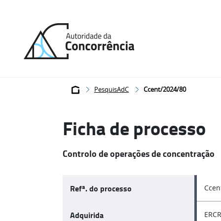
Página
inicial
Breadcrumb
PesquisAdC
Ccent/2024/80
Ficha de processo
Controlo de operações de concentração
Refª. do processo
Ccen
Adquirida
ERCR