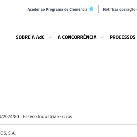
Aceder ao Programa de Clemência
Notificar operação
SOBRE A AdC
A CONCORRÊNCIA
PROCESSOS 
t/2024/80 - Esseco Industrial/Ercros
OS, S.A.