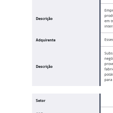
Empr
prod
Descrição
em tr
inter
Adquirente
Essec
Subs
negóc
prove
Descrição
fabri
potás
para
Setor