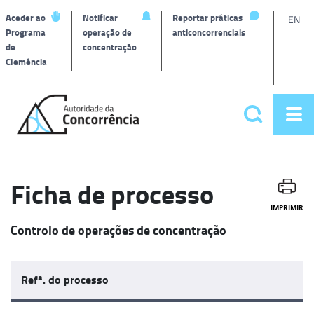
L
Aceder ao
Notificar
Reportar práticas
EN
Programa
operação de
anticoncorrenciais
de
concentração
T
Clemência
Página
inicial
Pesquisar
Abr
Menu
me
principa
Ficha de processo
IMPRIMIR
Controlo de operações de concentração
Refª. do processo