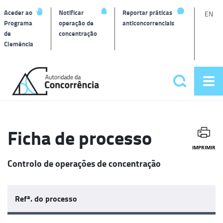
L
Aceder ao
Notificar
Reportar práticas
EN
Programa
operação de
anticoncorrenciais
de
concentração
T
Clemência
Página
inicial
Pesquisar
Abr
Menu
me
principa
Ficha de processo
IMPRIMIR
Controlo de operações de concentração
Refª. do processo