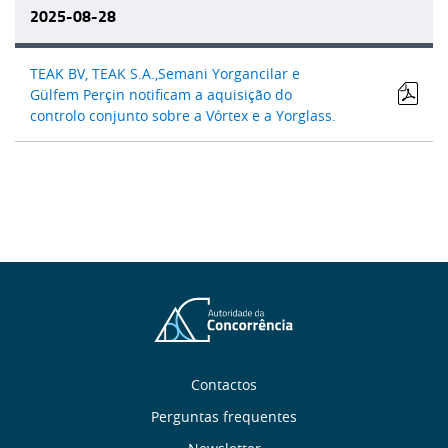
2025-08-28
TEAK BV, TEAK S.A.,Semani Yorgancilar e
Gülfem Perçin notificam a aquisição do
controlo conjunto sobre a Vórtex e a Yorglass.
Sobre
Contactos
Perguntas frequentes
nós