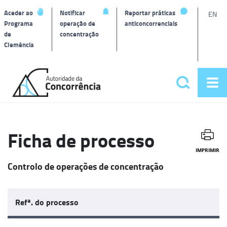
L
Aceder ao
Notificar
Reportar práticas
EN
Programa
operação de
anticoncorrenciais
de
concentração
T
Clemência
Página
inicial
Pesquisar
Abr
Menu
me
principa
Ficha de processo
IMPRIMIR
Controlo de operações de concentração
Refª. do processo