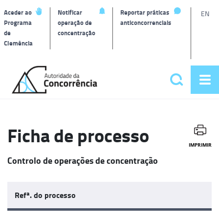
L
Aceder ao
Notificar
Reportar práticas
EN
Programa
operação de
anticoncorrenciais
de
concentração
T
Clemência
Página
inicial
Pesquisar
Abr
Menu
me
principa
Ficha de processo
IMPRIMIR
Controlo de operações de concentração
Refª. do processo