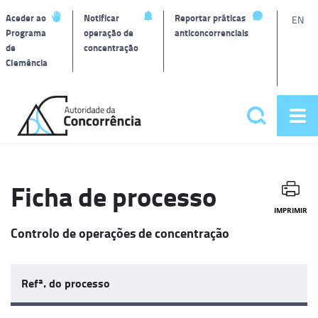
L
Aceder ao
Notificar
Reportar práticas
EN
Programa
operação de
anticoncorrenciais
de
concentração
T
Clemência
Página
inicial
Pesquisar
Abr
Menu
me
principa
Ficha de processo
IMPRIMIR
Controlo de operações de concentração
Refª. do processo