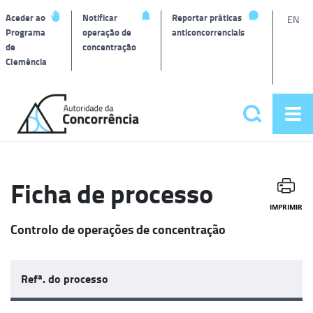
L
Aceder ao
Notificar
Reportar práticas
EN
Programa
operação de
anticoncorrenciais
de
concentração
T
Clemência
Página
inicial
Pesquisar
Abr
Menu
me
principa
Ficha de processo
IMPRIMIR
Controlo de operações de concentração
Refª. do processo