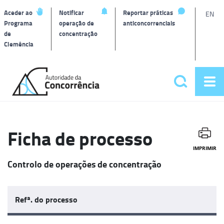
L
Aceder ao
Notificar
Reportar práticas
EN
Programa
operação de
anticoncorrenciais
de
concentração
T
Clemência
Página
inicial
Pesquisar
Abr
Menu
me
principa
Ficha de processo
IMPRIMIR
Controlo de operações de concentração
Refª. do processo