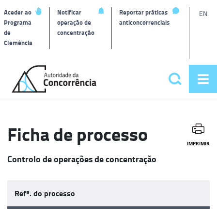
L
Aceder ao
Notificar
Reportar práticas
EN
Programa
operação de
anticoncorrenciais
de
concentração
T
Clemência
Página
inicial
Pesquisar
Abr
Menu
me
principa
Ficha de processo
IMPRIMIR
Controlo de operações de concentração
Refª. do processo