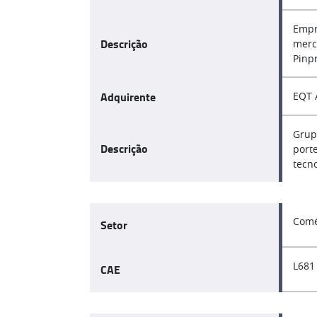
Empr
Descrição
merc
Pinp
Adquirente
EQT 
Grup
Descrição
port
tecno
Comé
Setor
L681
CAE