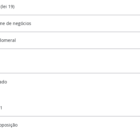
 (lei 19)
me de negócios
lomeral
ado
 1
oposição