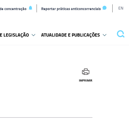
L
EN
 de concentração
Reportar práticas anticoncorrenciais
T
E LEGISLAÇÃO
ATUALIDADE E PUBLICAÇÕES
Pes
IMPRIMIR