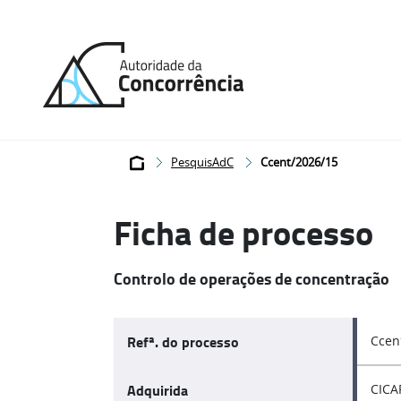
Página
inicial
Breadcrumb
PesquisAdC
Ccent/2026/15
Ficha de processo
Controlo de operações de concentração
Refª. do processo
Ccen
Adquirida
CICA