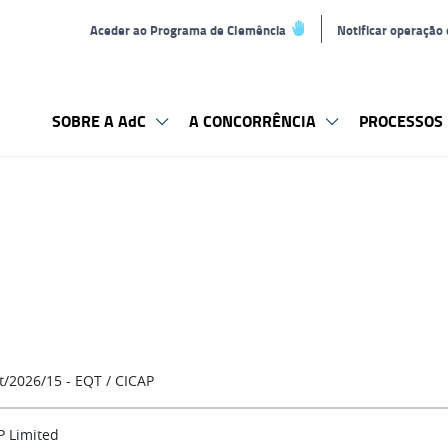
Aceder ao Programa de Clemência
Notificar operação
SOBRE A AdC
A CONCORRÊNCIA
PROCESSOS 
t/2026/15 - EQT / CICAP
P Limited