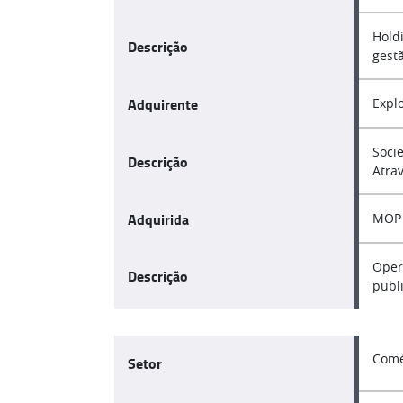
Hold
Descrição
gest
Adquirente
Expl
Soci
Descrição
Atra
Adquirida
MOP 
Oper
Descrição
publi
Comé
Setor