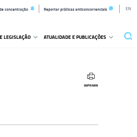
L
EN
 de concentração
Reportar práticas anticoncorrenciais
T
E LEGISLAÇÃO
ATUALIDADE E PUBLICAÇÕES
Pes
IMPRIMIR