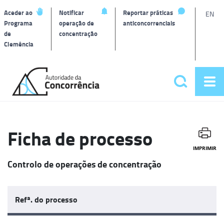
L
Aceder ao
Notificar
Reportar práticas
EN
Programa
operação de
anticoncorrenciais
de
concentração
T
Clemência
Página
inicial
Pesquisar
Abr
Menu
me
principa
Ficha de processo
IMPRIMIR
Controlo de operações de concentração
Refª. do processo