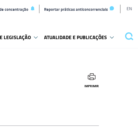
L
EN
 de concentração
Reportar práticas anticoncorrenciais
T
E LEGISLAÇÃO
ATUALIDADE E PUBLICAÇÕES
Pes
IMPRIMIR