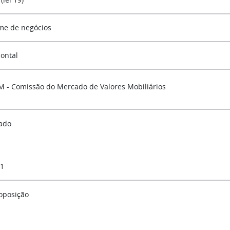
me de negócios
zontal
 - Comissão do Mercado de Valores Mobiliários
ado
 1
oposição