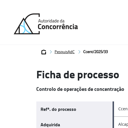
Página
inicial
Breadcrumb
PesquisAdC
Ccent/2025/33
Ficha de processo
Controlo de operações de concentração
Refª. do processo
Ccen
Adquirida
Alcap