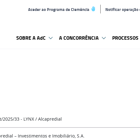
Aceder ao Programa de Clemência
Notificar operação
SOBRE A AdC
A CONCORRÊNCIA
PROCESSOS 
t/2025/33 - LYNX / Alcapredial
redial – Investimentos e Imobiliário, S.A.