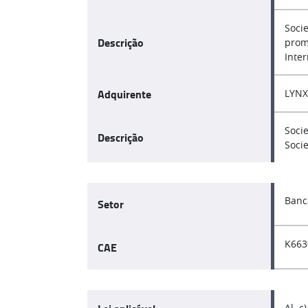
Soci
Descrição
prom
Inte
Adquirente
LYNX
Soci
Descrição
Soci
Banc
Setor
K663
CAE
Al. c)