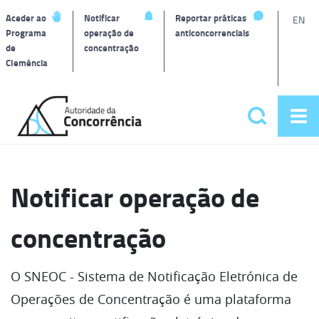
L
Aceder ao
Notificar
Reportar práticas
EN
Programa
operação de
anticoncorrenciais
de
concentração
T
Clemência
Página
inicial
Pesquisar
Abr
Menu
me
principa
Notificar operação de
concentração
O SNEOC - Sistema de Notificação Eletrónica de
Operações de Concentração é uma plataforma