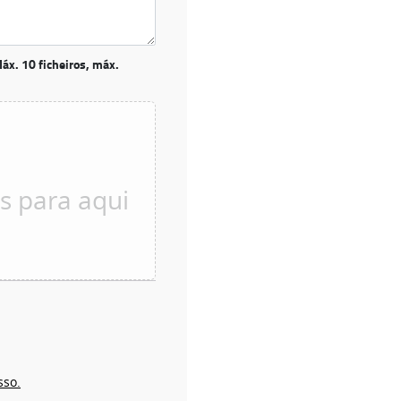
áx. 10 ficheiros, máx.
sso.