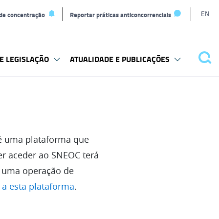
L
EN
 de concentração
Reportar práticas anticoncorrenciais
T
E LEGISLAÇÃO
ATUALIDADE E PUBLICAÇÕES
Pes
 é uma plataforma que
er aceder ao SNEOC terá
ar uma operação de
 a esta plataforma
.