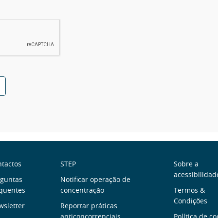
obre
Links
Menu
tactos
STEP
Sobre a
acessibilidad
rguntas
Notificar operação de
ós
úteis
rodap
quentes
concentração
Termos &
Condições
sletter
Reportar práticas
anticoncorrenciais
Política de co