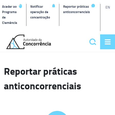
L
Aceder ao
Notificar
Reportar práticas
EN
Programa
operação de
anticoncorrenciais
de
concentração
T
Clemência
Página
inicial
Pesquisar
Abr
Menu
me
principa
Reportar práticas
anticoncorrenciais